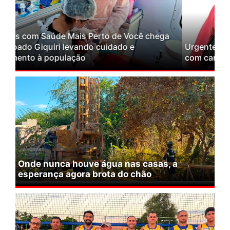
Previous
Next
Urgente: Veículo em que estava deputada colide
com carreta no interior do MA
Onde nunca houve água nas casas, a
esperança agora brota do chão